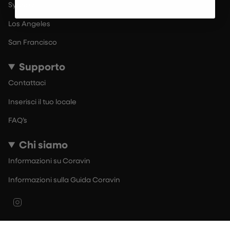
Sydney
Los Angeles
San Francisco
Supporto
Contattaci
Inserisci il tuo locale
FAQ’s
Chi siamo
Informazioni su Coravin
Informazioni sulla Guida Coravin
Instagram