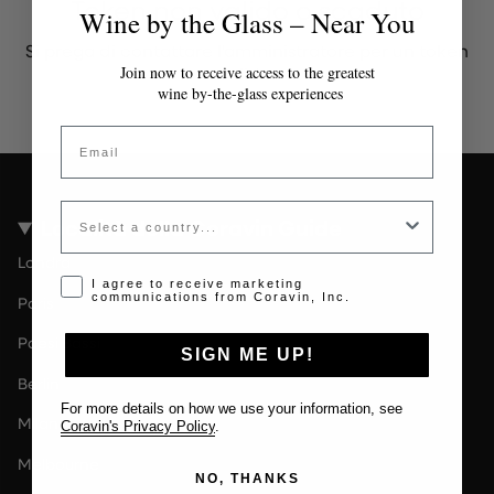
Token non valido o scaduto
Wine by the Glass – Near You
Si prega di contattare l'amministratore per un token
valido.
Join now to receive access to the greatest
wine by-the-glass experiences
Email
Country
Località della Coravin Guide
Londra
Opt-in disclaimer
I agree to receive marketing
communications from Coravin, Inc.
Paris
Paesi Bassi
SIGN ME UP!
Berlin
For more details on how we use your information, see
Milano
Coravin's Privacy Policy
.
Melbourne
NO, THANKS