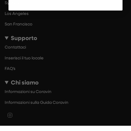
Sydney
Los Angeles
San Francisco
Supporto
Contattaci
Inserisci il tuo locale
FAQ’s
Chi siamo
Informazioni su Coravin
Informazioni sulla Guida Coravin
Instagram