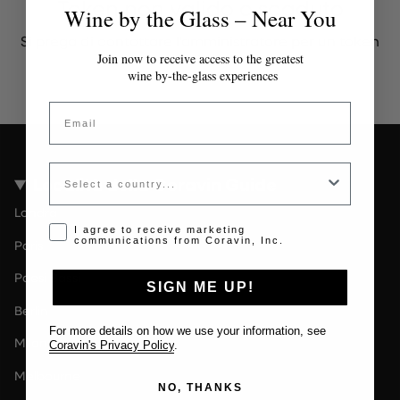
Token non valido o scaduto
Wine by the Glass – Near You
Si prega di contattare l'amministratore per un token
valido.
Join now to receive access to the greatest
wine by-the-glass experiences
Email
Country
Località della Coravin Guide
Londra
Opt-in disclaimer
I agree to receive marketing
communications from Coravin, Inc.
Paris
Paesi Bassi
SIGN ME UP!
Berlin
For more details on how we use your information, see
Milano
Coravin's Privacy Policy
.
Melbourne
NO, THANKS