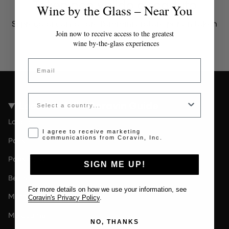
Token non valido o scaduto
Wine by the Glass – Near You
Si prega di contattare l'amministratore per un token
valido.
Join now to receive access to the greatest
wine by-the-glass experiences
Email
Country
Località della Coravin Guide
Londra
Opt-in disclaimer
I agree to receive marketing
communications from Coravin, Inc.
Paris
Paesi Bassi
SIGN ME UP!
Berlin
For more details on how we use your information, see
Milano
Coravin's Privacy Policy
.
Melbourne
NO, THANKS