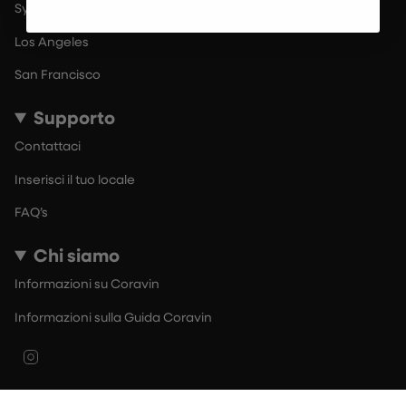
Sydney
Los Angeles
San Francisco
Supporto
Contattaci
Inserisci il tuo locale
FAQ’s
Chi siamo
Informazioni su Coravin
Informazioni sulla Guida Coravin
Instagram