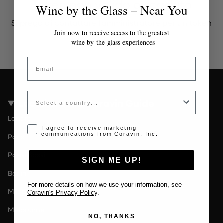
Token non valido o scaduto
Wine by the Glass – Near You
Si prega di contattare l'amministratore per un token
valido.
Join now to receive access to the greatest
wine by-the-glass experiences
Email
Country
Località della Coravin Guide
Londra
Opt-in disclaimer
I agree to receive marketing
communications from Coravin, Inc.
Paris
Paesi Bassi
SIGN ME UP!
Berlin
For more details on how we use your information, see
Milano
Coravin's Privacy Policy
.
Melbourne
NO, THANKS