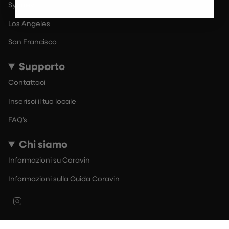
Sydney
Los Angeles
San Francisco
Supporto
Contattaci
Inserisci il tuo locale
FAQ’s
Chi siamo
Informazioni su Coravin
Informazioni sulla Guida Coravin
Instagram