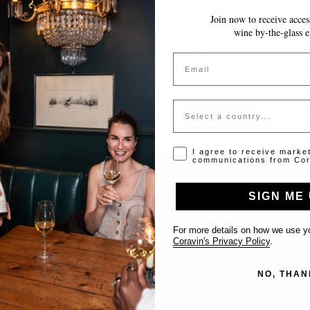
Join now to receive access
LE MODIFICHE VENGONO SALVATE AUTOMATICAMENTE MENTRE COMPILI 
wine by-the-glass e
Token non valido o scadut
Email
Si prega di contattare l'amministratore per un token valido
Country
Opt-in disclaimer
I agree to receive marke
communications from Cor
SIGN ME 
Supporto
For more details on how we use yo
Coravin's Privacy Policy
.
Contattaci
NO, THAN
Inserisci il tuo locale
FAQ’s