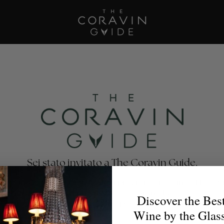
Sei stato invitato a The Coravin Guide.
oravin Guide mette in risalto i programmi di vino al bicchi
nti, bar, hotel e club privati che celebrano la varietà e la 
Discover the Bes
no, affinché gli amanti del vino possano trovare il calice p
Wine by the Glas
per ogni occasione.