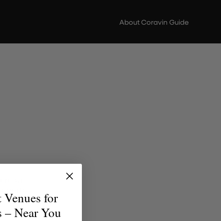
About Coravin Guide
ere di
scoperta
t Venues for
erfetto
s – Near You