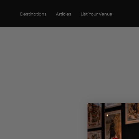
Vai
al
Destinations
Articles
List Your Venue
contenuto
The C
ristora
del vi