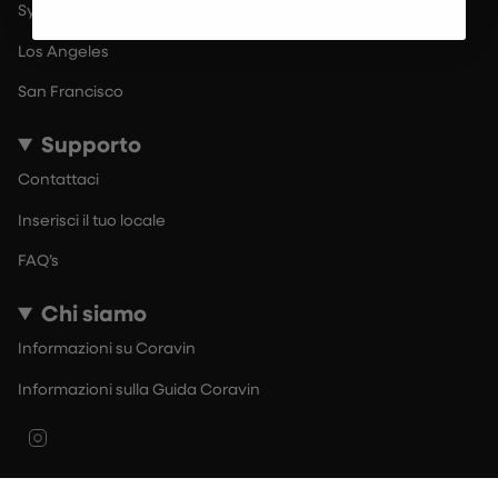
Sydney
Los Angeles
San Francisco
Supporto
Contattaci
Inserisci il tuo locale
FAQ’s
Chi siamo
Informazioni su Coravin
Informazioni sulla Guida Coravin
Instagram