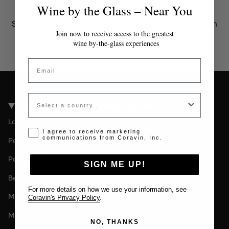
Token non valido o scaduto
Wine by the Glass – Near You
Si prega di contattare l'amministratore per un token
valido.
Join now to receive access to the greatest
wine by-the-glass experiences
Email
Country
Località della Coravin Guide
Londra
Opt-in disclaimer
I agree to receive marketing
communications from Coravin, Inc.
Paris
Paesi Bassi
SIGN ME UP!
Berlin
For more details on how we use your information, see
Milano
Coravin's Privacy Policy
.
Melbourne
NO, THANKS