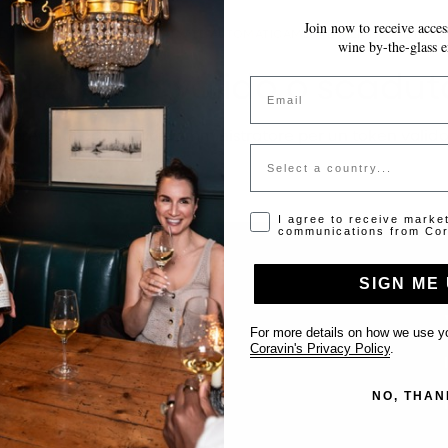
Join now to receive access
LE MODIFICHE VENGONO SALVATE AUTOMATICAMENTE MENTRE COMPILI 
wine by-the-glass e
Token non valido o scadut
Email
Si prega di contattare l'amministratore per un token valido
Country
Opt-in disclaimer
I agree to receive marke
communications from Cor
SIGN ME 
Supporto
For more details on how we use yo
Coravin's Privacy Policy
.
Contattaci
NO, THAN
Inserisci il tuo locale
FAQ’s