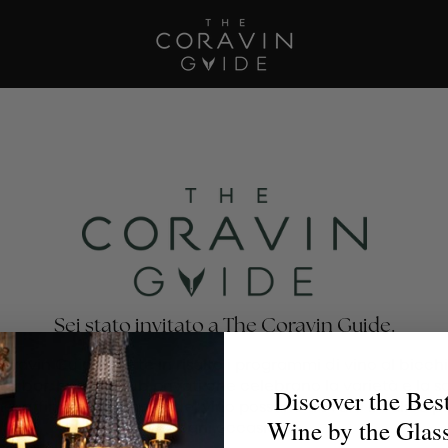
Sei stato invitato a The Coravin Guide.
oravin Guide mette in risalto i programmi di vino al bicchi
nti, bar, hotel e club privati che celebrano la varietà e la 
Discover the Bes
no, affinché gli amanti del vino possano trovare il calice p
Wine by the Glas
per ogni occasione.