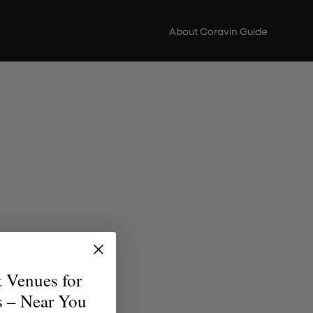
About Coravin Guide
ere di
scoperta
t Venues for
erfetto
s – Near You