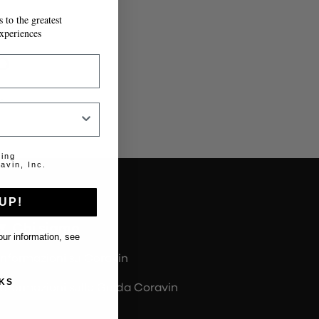
 to the greatest
IL MODULO.
xperiences
o
.
ting
avin, Inc.
UP!
Chi siamo
ur information, see
Informazioni su Coravin
KS
Informazioni sulla Guida Coravin