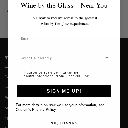
Token non valido o scaduto
Wine by the Glass – Near You
Si prega di contattare l'amministratore per un token
valido.
Join now to receive access to the greatest
wine by-the-glass experiences
Email
Country
Località della Coravin Guide
Londra
Opt-in disclaimer
I agree to receive marketing
Paris
communications from Coravin, Inc.
Paesi Bassi
SIGN ME UP!
Berlin
For more details on how we use your information, see
Milano
Coravin's Privacy Policy
.
Melbourne
NO, THANKS