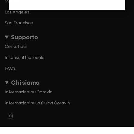
Sydney
Los Angeles
San Francisco
Supporto
Contattaci
Inserisci il tuo locale
FAQ’s
Chi siamo
Informazioni su Coravin
Informazioni sulla Guida Coravin
Instagram