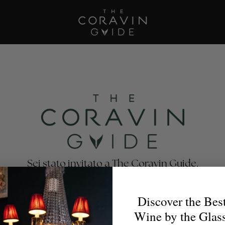
Sei stato invitato a The Coravin Guide.
oravin Guide mette in risalto i programmi di vino al bicchi
nti, bar, hotel e club privati che celebrano la varietà e la 
Discover the Bes
no, affinché gli amanti del vino possano trovare il calice p
Wine by the Glas
per ogni occasione.