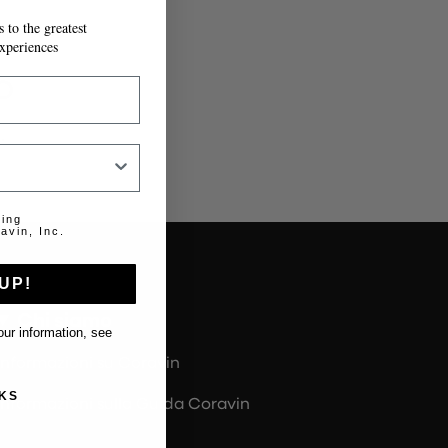
 to the greatest
IL MODULO.
xperiences
o
.
ting
avin, Inc.
UP!
Chi siamo
ur information, see
Informazioni su Coravin
KS
Informazioni sulla Guida Coravin