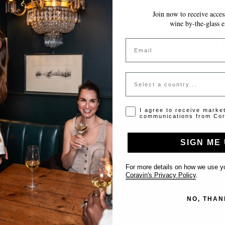
Join now to receive access
LE MODIFICHE VENGONO SALVATE AUTOMATICAMENTE MENTRE COMPILI 
wine by-the-glass e
Token non valido o scadut
Email
Si prega di contattare l'amministratore per un token valido
Country
Opt-in disclaimer
I agree to receive marke
communications from Cor
SIGN ME 
Supporto
For more details on how we use yo
Coravin's Privacy Policy
.
Contattaci
NO, THAN
Inserisci il tuo locale
FAQ’s