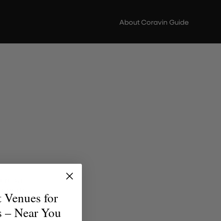
About Coravin Guide
ere di
scoperta
t Venues for
erfetto
s – Near You