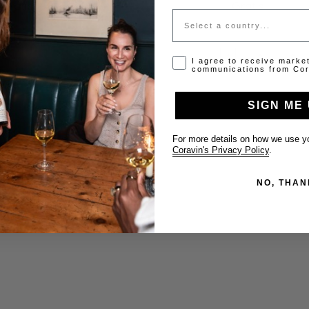
Gratis
Gratis
Country
1
2
3
Opt-in disclaimer
I agree to receive marke
communications from Cor
SIGN ME 
For more details on how we use yo
Coravin's Privacy Policy
.
NO, THAN