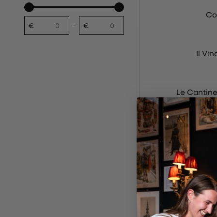
Co
€
€
Da
A
Il Vin
Le Cantine
Champa
D
Goodm