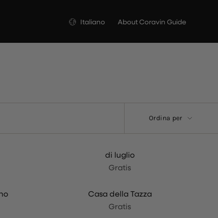
Lingua
Italiano
About Coravin Guide
Ordina
Ordina per
per
di luglio
Gratis
ino
Casa della Tazza
Gratis