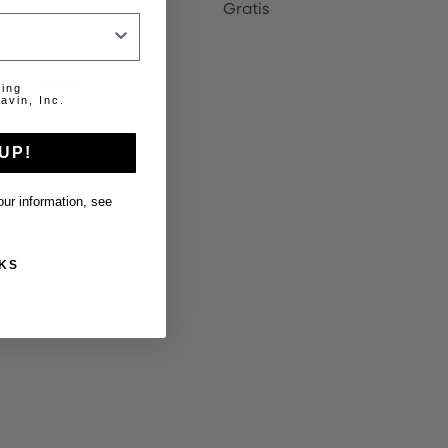
Gratis
Avanti
ting
avin, Inc.
UP!
ur information, see
KS