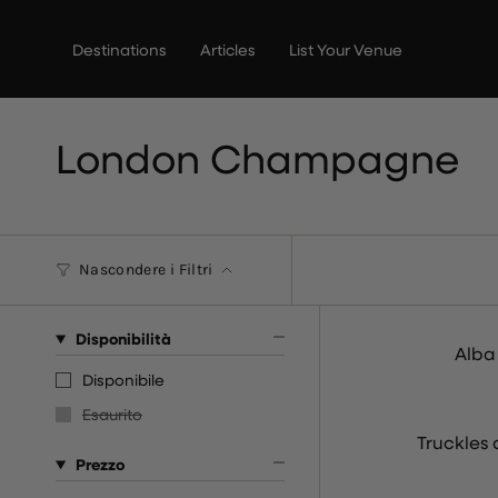
Vai
al
Destinations
Articles
List Your Venue
contenuto
London Champagne
Nascondere i Filtri
Disponibilità
Alba
Disponibile
Esaurito
Truckles 
Prezzo