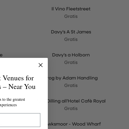
Il Vino Fleetstreet
Gratis
Davy's A St James
Gratis
ce
Davy's a Holborn
Gratis
t Venues for
Frog by Adam Handling
s – Near You
Gratis
 to the greatest
mond
Alex Dilling all'Hotel Cafè Royal
xperiences
Gratis
s
Hawksmoor - Wood Wharf