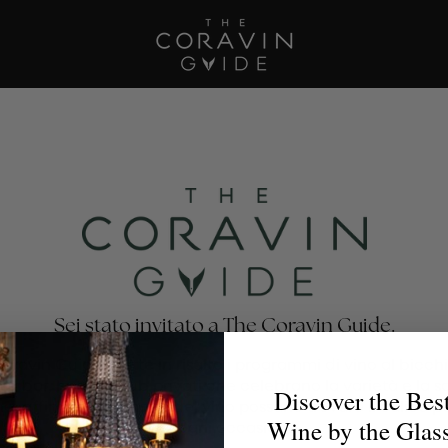
Sei stato invitato a The Coravin Guide.
oravin Guide mette in risalto i programmi di vino al bicchi
nti, bar, hotel e club privati che celebrano la varietà e la 
Discover the Bes
no, affinché gli amanti del vino possano trovare il calice p
Wine by the Glas
per ogni occasione.