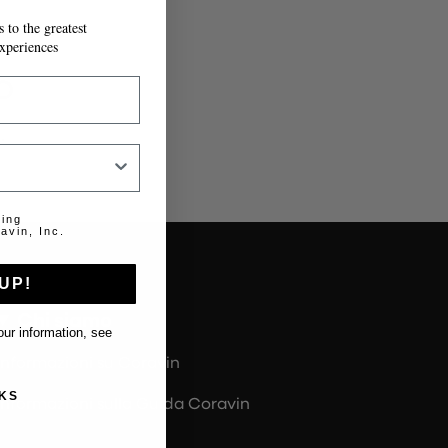
 to the greatest
IL MODULO.
xperiences
o
.
ting
avin, Inc.
UP!
Chi siamo
ur information, see
Informazioni su Coravin
KS
Informazioni sulla Guida Coravin