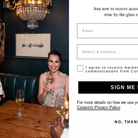
Join now to receive access
LE MODIFICHE VENGONO SALVATE AUTOMATICAMENTE MENTRE COMPILI 
wine by-the-glass e
Token non valido o scadut
Email
Si prega di contattare l'amministratore per un token valido
Country
Opt-in disclaimer
I agree to receive marke
communications from Cor
SIGN ME 
Supporto
For more details on how we use yo
Coravin's Privacy Policy
.
Contattaci
NO, THAN
Inserisci il tuo locale
FAQ’s