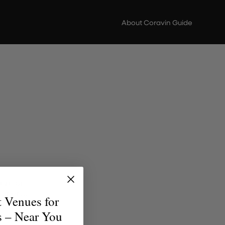
About Coravin Guide
ere di
scoperta
t Venues for
erfetto
s – Near You