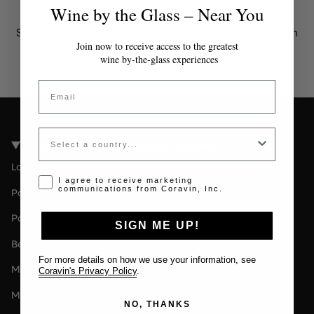
Token non valido o scaduto
Wine by the Glass – Near You
Si prega di contattare l'amministratore per un token
valido.
Join now to receive access to the greatest
wine by-the-glass experiences
Email
Country
Località della Coravin Guide
Londra
Opt-in disclaimer
I agree to receive marketing
communications from Coravin, Inc.
Paris
Paesi Bassi
SIGN ME UP!
Berlin
For more details on how we use your information, see
Milano
Coravin's Privacy Policy
.
Melbourne
NO, THANKS