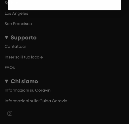
Sydney
Los Angeles
San Francisco
Supporto
Contattaci
Inserisci il tuo locale
FAQ’s
Chi siamo
Informazioni su Coravin
Informazioni sulla Guida Coravin
Instagram