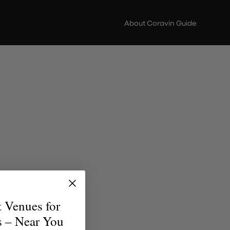
About Coravin Guide
ere di
scoperta
t Venues for
erfetto
s – Near You