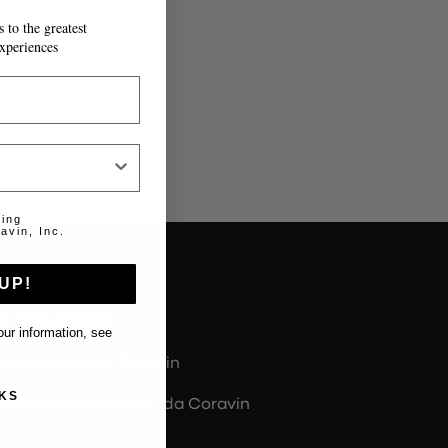
 to the greatest
IL MODULO.
xperiences
o
.
ting
avin, Inc.
UP!
Chi siamo
ur information, see
Informazioni su Coravin
KS
Informazioni sulla Guida Coravin