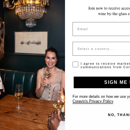
Join now to receive access
LE MODIFICHE VENGONO SALVATE AUTOMATICAMENTE MENTRE COMPILI 
wine by-the-glass e
Token non valido o scadut
Email
Si prega di contattare l'amministratore per un token valido
Country
Opt-in disclaimer
I agree to receive marke
communications from Cor
SIGN ME 
Supporto
For more details on how we use yo
Coravin's Privacy Policy
.
Contattaci
NO, THAN
Inserisci il tuo locale
FAQ’s