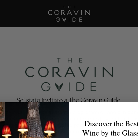
Sei stato invitato a The Coravin Guide.
oravin Guide mette in risalto i programmi di vino al bicchi
nti, bar, hotel e club privati che celebrano la varietà e la 
Discover the Bes
no, affinché gli amanti del vino possano trovare il calice p
Wine by the Glas
per ogni occasione.