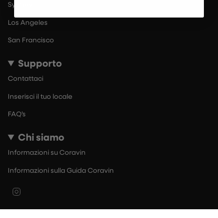
Sydney
Los Angeles
San Francisco
Supporto
Contattaci
Inserisci il tuo locale
FAQ’s
Chi siamo
Informazioni su Coravin
Informazioni sulla Guida Coravin
Instagram