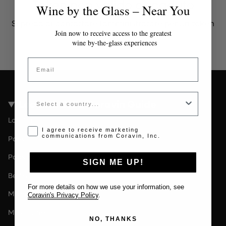
Token non valido o scaduto
Wine by the Glass – Near You
Si prega di contattare l'amministratore per un token
valido.
Join now to receive access to the greatest
wine by-the-glass experiences
Email
Country
Località della Coravin Guide
Londra
Opt-in disclaimer
I agree to receive marketing
communications from Coravin, Inc.
Paris
Paesi Bassi
SIGN ME UP!
Berlin
For more details on how we use your information, see
Milano
Coravin's Privacy Policy
.
Melbourne
NO, THANKS