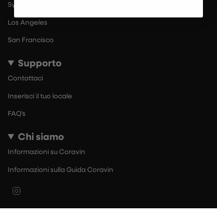
Sydney
Los Angeles
San Francisco
Supporto
Contattaci
Inserisci il tuo locale
FAQ’s
Chi siamo
Informazioni su Coravin
Informazioni sulla Guida Coravin
Instagram