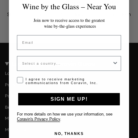
Token non valido o scaduto
Wine by the Glass – Near You
Si prega di contattare l'amministratore per un token
valido.
Join now to receive access to the greatest
wine by-the-glass experiences
Email
Country
Località della Coravin Guide
Londra
Opt-in disclaimer
I agree to receive marketing
communications from Coravin, Inc.
Paris
Paesi Bassi
SIGN ME UP!
Berlin
For more details on how we use your information, see
Milano
Coravin's Privacy Policy
.
Melbourne
NO, THANKS