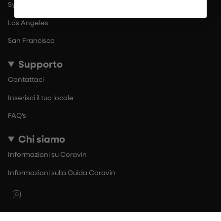
Sydney
Los Angeles
San Francisco
Supporto
Contattaci
Inserisci il tuo locale
FAQ’s
Chi siamo
Informazioni su Coravin
Informazioni sulla Guida Coravin
Instagram