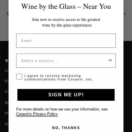
Token non valido o scaduto
Wine by the Glass – Near You
Si prega di contattare l'amministratore per un token
valido.
Join now to receive access to the greatest
wine by-the-glass experiences
Email
Country
Località della Coravin Guide
Londra
Opt-in disclaimer
I agree to receive marketing
communications from Coravin, Inc.
Paris
Paesi Bassi
SIGN ME UP!
Berlin
For more details on how we use your information, see
Milano
Coravin's Privacy Policy
.
Melbourne
NO, THANKS