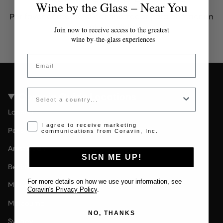
Wine by the Glass – Near You
Por favor contacta al administrador para obtener un
token válido.
Join now to receive access to the greatest
wine by-the-glass experiences
Email
Country
Coravin Guide Locations
London
Opt-in disclaimer
I agree to receive marketing
Paris
communications from Coravin, Inc.
Amsterdam
SIGN ME UP!
Berlin
For more details on how we use your information, see
Milan
Coravin's Privacy Policy
.
Melbourne
NO, THANKS
Sydney