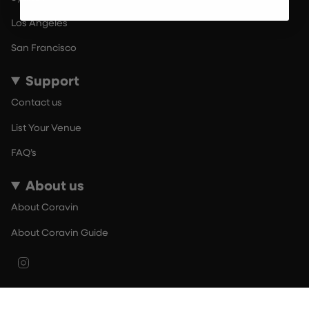
Los Angeles
San Francisco
Support
Contact us
List Your Venue
FAQ’s
About us
About Coravin
About Coravin Guide
Instagram
© By The Glass 2026
Terms of Use
Privacy Policy