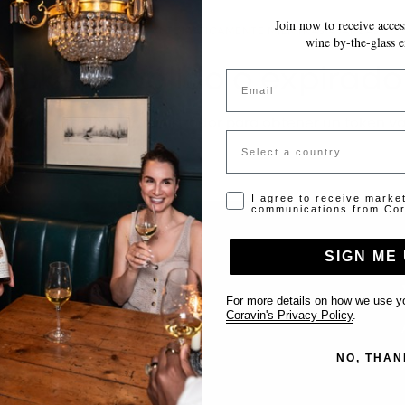
Join now to receive access
~10 MINUTOS
GUARDA AUTOMÁTICAMENTE MIENTRAS AVANZAS
wine by-the-glass e
Token inválido o expirado
Email
favor contacta al administrador para obtener un token vá
Country
Opt-in disclaimer
I agree to receive marke
communications from Cor
SIGN ME 
Support
For more details on how we use yo
Coravin's Privacy Policy
.
Contact us
NO, THAN
List Your Venue
FAQ’s