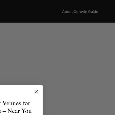
About Coravin Guide
 de
versidad
t Venues for
uentren
s – Near You