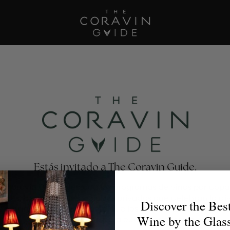
Estás invitado a The Coravin Guide.
e Coravin Guide destaca los programas de vinos por copa
antes, bares, hoteles y clubes privados que celebran la di
Discover the Bes
escubrimiento del vino, para que los amantes del vino enc
Wine by the Glas
la copa perfecta para cualquier ocasión.