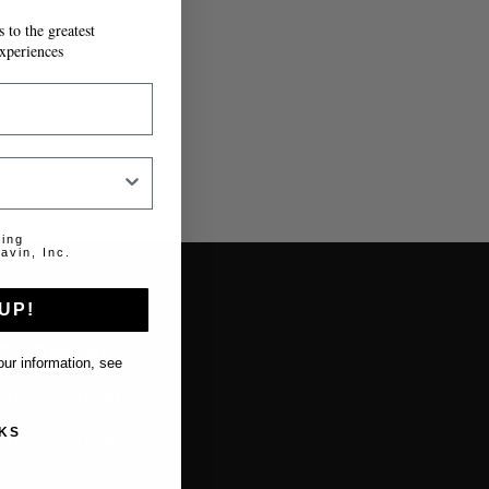
 to the greatest
xperiences
lido.
ting
avin, Inc.
UP!
About us
ur information, see
About Coravin
KS
About Coravin Guide