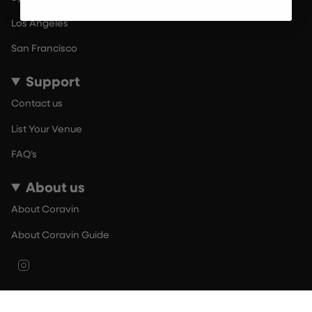
Los Angeles
San Francisco
Support
Contact us
List Your Venue
FAQ’s
About us
About Coravin
About Coravin Guide
Instagram
© By The Glass 2026
Terms of Use
Privacy Policy