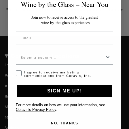
Wine by the Glass – Near You
Por favor contacta al administrador para obtener un
token válido.
Join now to receive access to the greatest
wine by-the-glass experiences
Email
Country
Coravin Guide Locations
London
Opt-in disclaimer
I agree to receive marketing
Paris
communications from Coravin, Inc.
Amsterdam
SIGN ME UP!
Berlin
For more details on how we use your information, see
Milan
Coravin's Privacy Policy
.
Melbourne
NO, THANKS
Sydney