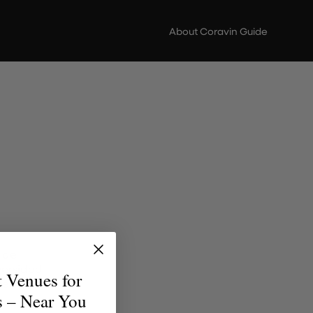
About Coravin Guide
 de
versidad
t Venues for
uentren
s – Near You