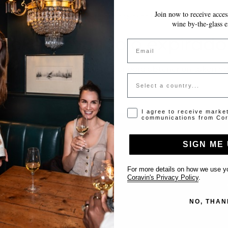
Join now to receive access
~10 MINUTOS
GUARDA AUTOMÁTICAMENTE MIENTRAS AVANZAS
wine by-the-glass e
Token inválido o expirado
Email
favor contacta al administrador para obtener un token vá
Country
Opt-in disclaimer
I agree to receive marke
communications from Cor
SIGN ME 
Support
For more details on how we use yo
Coravin's Privacy Policy
.
Contact us
NO, THAN
List Your Venue
FAQ’s