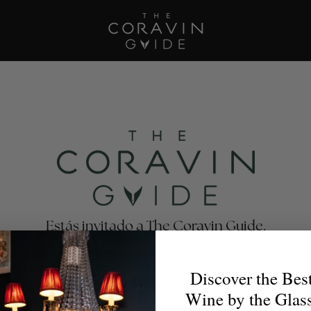
Estás invitado a The Coravin Guide.
e Coravin Guide destaca los programas de vinos por copa
antes, bares, hoteles y clubes privados que celebran la di
Discover the Bes
escubrimiento del vino, para que los amantes del vino enc
Wine by the Glas
la copa perfecta para cualquier ocasión.