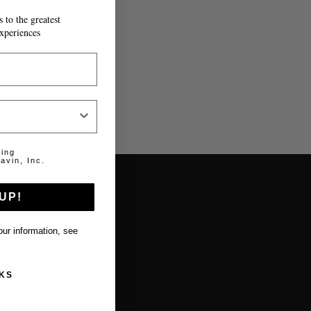
 to the greatest
xperiences
lido.
ting
avin, Inc.
UP!
About us
ur information, see
About Coravin
KS
About Coravin Guide