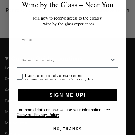
Wine by the Glass – Near You
Por favor contacta al administrador para obtener un
token válido.
Join now to receive access to the greatest
wine by-the-glass experiences
Email
Country
Coravin Guide Locations
London
Opt-in disclaimer
I agree to receive marketing
Paris
communications from Coravin, Inc.
Amsterdam
SIGN ME UP!
Berlin
For more details on how we use your information, see
Milan
Coravin's Privacy Policy
.
Melbourne
NO, THANKS
Sydney