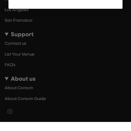
Los Angeles
San Francisco
Support
Contact us
List Your Venue
FAQ’s
About us
About Coravin
About Coravin Guide
Instagram
© By The Glass 2026
Terms of Use
Privacy Policy