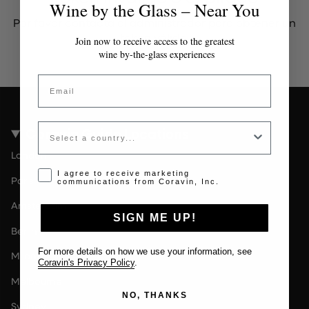
Wine by the Glass – Near You
Por favor contacta al administrador para obtener un
token válido.
Join now to receive access to the greatest
wine by-the-glass experiences
Email
Country
Coravin Guide Locations
London
Opt-in disclaimer
I agree to receive marketing
Paris
communications from Coravin, Inc.
Amsterdam
SIGN ME UP!
Berlin
For more details on how we use your information, see
Milan
Coravin's Privacy Policy
.
Melbourne
NO, THANKS
Sydney