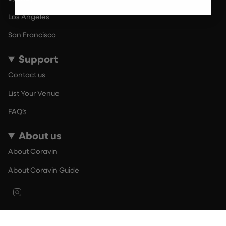
Los Angeles
San Francisco
Support
Contact us
List Your Venue
FAQ’s
About us
About Coravin
About Coravin Guide
Instagram
© By The Glass 2026
Terms of Use
Privacy Policy