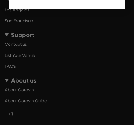
Los Angeles
San Francisco
Support
Contact us
List Your Venue
FAQ’s
About us
About Coravin
About Coravin Guide
Instagram
© By The Glass 2026
Terms of Use
Privacy Policy