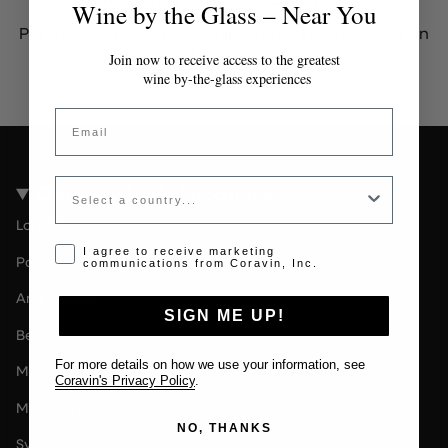
Wine by the Glass – Near You
Por favor contacta al administrador para obtener un
token válido.
Join now to receive access to the greatest
wine by-the-glass experiences
Email
Country
Coravin Guide Locations
London
Opt-in disclaimer
I agree to receive marketing
Paris
communications from Coravin, Inc.
Amsterdam
SIGN ME UP!
Berlin
For more details on how we use your information, see
Milan
Coravin's Privacy Policy
.
Melbourne
NO, THANKS
Sydney