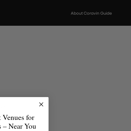
About Coravin Guide
 de
versidad
t Venues for
uentren
s – Near You