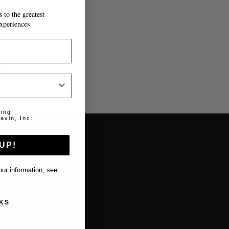
 to the greatest
xperiences
lido.
ting
avin, Inc.
UP!
About us
ur information, see
About Coravin
KS
About Coravin Guide