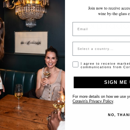
Join now to receive access
~10 MINUTOS
GUARDA AUTOMÁTICAMENTE MIENTRAS AVANZAS
wine by-the-glass e
Token inválido o expirado
Email
favor contacta al administrador para obtener un token vá
Country
Opt-in disclaimer
I agree to receive marke
communications from Cor
SIGN ME 
Support
For more details on how we use yo
Coravin's Privacy Policy
.
Contact us
NO, THAN
List Your Venue
FAQ’s