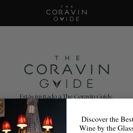
Estás invitado a The Coravin Guide.
e Coravin Guide destaca los programas de vinos por copa
antes, bares, hoteles y clubes privados que celebran la di
Discover the Bes
escubrimiento del vino, para que los amantes del vino enc
Wine by the Glas
la copa perfecta para cualquier ocasión.