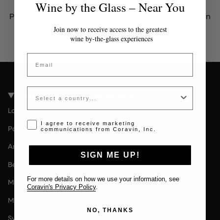
Wine by the Glass – Near You
Por favor contacta al administrador para obtener un
token válido.
Join now to receive access to the greatest
wine by-the-glass experiences
Email
Country
Coravin Guide Locations
London
Opt-in disclaimer
I agree to receive marketing
Paris
communications from Coravin, Inc.
Amsterdam
SIGN ME UP!
Berlin
For more details on how we use your information, see
Milan
Coravin's Privacy Policy
.
Melbourne
NO, THANKS
Sydney