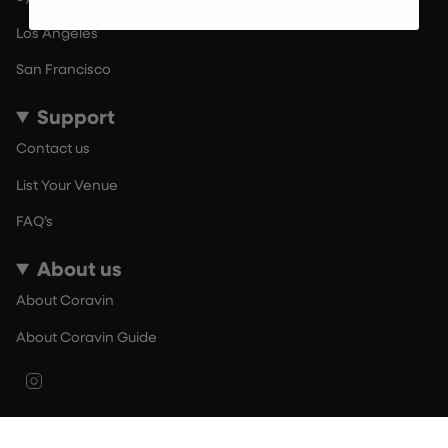
Los Angeles
San Francisco
Support
Contact us
List Your Venue
FAQ’s
About us
About Coravin
About Coravin Guide
Instagram
© By The Glass 2026
Terms of Use
Privacy Policy