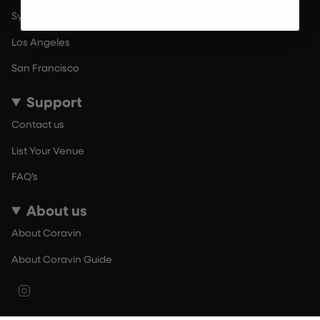
Sydney
Los Angeles
San Francisco
Support
Contact us
List Your Venue
FAQ’s
About us
About Coravin
About Coravin Guide
Instagram