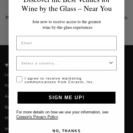
Token inválido o expirado
Wine by the Glass – Near You
Por favor contacta al administrador para obtener un
Join now to receive access to the greatest
token válido.
wine by-the-glass experiences
Email
Country
Coravin Guide Locations
London
Opt-in disclaimer
I agree to receive marketing
communications from Coravin, Inc.
Paris
Amsterdam
SIGN ME UP!
Berlin
For more details on how we use your information, see
Coravin's Privacy Policy
.
Milan
Melbourne
NO, THANKS