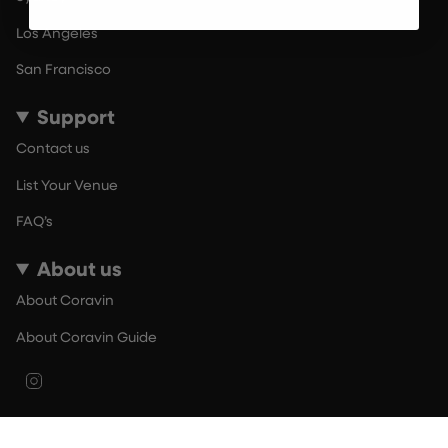
Los Angeles
San Francisco
Support
Contact us
List Your Venue
FAQ’s
About us
About Coravin
About Coravin Guide
Instagram
© By The Glass 2026
Terms of Use
Privacy Policy