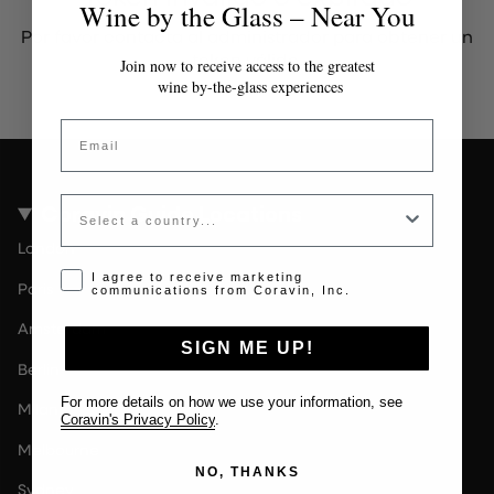
Wine by the Glass – Near You
Por favor contacta al administrador para obtener un
token válido.
Join now to receive access to the greatest
wine by-the-glass experiences
Email
Country
Coravin Guide Locations
London
Opt-in disclaimer
I agree to receive marketing
Paris
communications from Coravin, Inc.
Amsterdam
SIGN ME UP!
Berlin
For more details on how we use your information, see
Milan
Coravin's Privacy Policy
.
Melbourne
NO, THANKS
Sydney