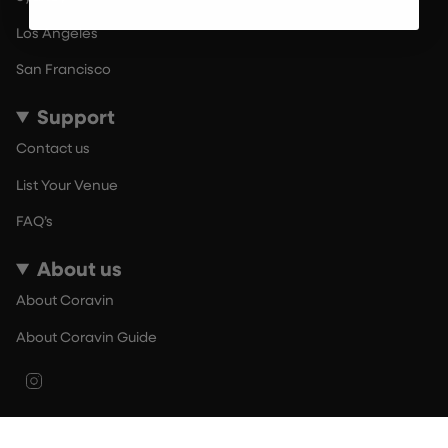
Los Angeles
San Francisco
Support
Contact us
List Your Venue
FAQ’s
About us
About Coravin
About Coravin Guide
Instagram
© By The Glass 2026
Terms of Use
Privacy Policy