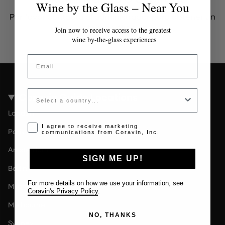
Wine by the Glass – Near You
Por favor contacta al administrador para obtener un
token válido.
Join now to receive access to the greatest
wine by-the-glass experiences
Email
Country
Coravin Guide Locations
London
Opt-in disclaimer
I agree to receive marketing
Paris
communications from Coravin, Inc.
Amsterdam
SIGN ME UP!
Berlin
For more details on how we use your information, see
Milan
Coravin's Privacy Policy
.
Melbourne
NO, THANKS
Sydney