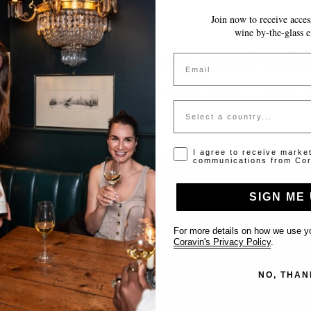
Join now to receive access
~10 MINUTOS
GUARDA AUTOMÁTICAMENTE MIENTRAS AVANZAS
wine by-the-glass e
Token inválido o expirado
Email
favor contacta al administrador para obtener un token vá
Country
Opt-in disclaimer
I agree to receive marke
communications from Cor
SIGN ME 
Support
For more details on how we use yo
Coravin's Privacy Policy
.
Contact us
NO, THAN
List Your Venue
FAQ’s