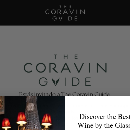
Estás invitado a The Coravin Guide.
e Coravin Guide destaca los programas de vinos por copa
antes, bares, hoteles y clubes privados que celebran la di
Discover the Bes
escubrimiento del vino, para que los amantes del vino enc
Wine by the Glas
la copa perfecta para cualquier ocasión.