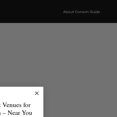
About Coravin Guide
 de
versidad
t Venues for
uentren
s – Near You