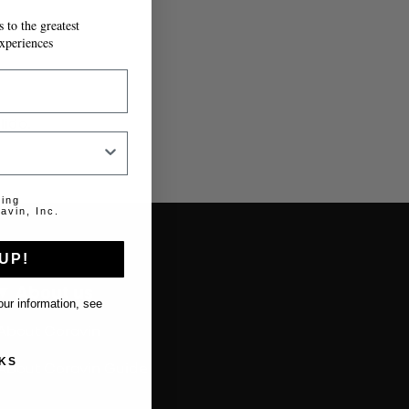
 to the greatest
xperiences
lido.
ting
avin, Inc.
UP!
About us
ur information, see
About Coravin
KS
About Coravin Guide