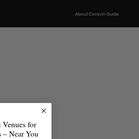
About Coravin Guide
 de
versidad
t Venues for
uentren
s – Near You