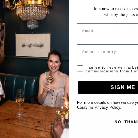
Join now to receive access
~10 MINUTOS
GUARDA AUTOMÁTICAMENTE MIENTRAS AVANZAS
wine by-the-glass e
Token inválido o expirado
Email
favor contacta al administrador para obtener un token vá
Country
Opt-in disclaimer
I agree to receive marke
communications from Cor
SIGN ME 
Support
For more details on how we use yo
Coravin's Privacy Policy
.
Contact us
NO, THAN
List Your Venue
FAQ’s