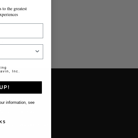
 to the greatest
xperiences
lido.
ting
avin, Inc.
UP!
About us
ur information, see
About Coravin
KS
About Coravin Guide