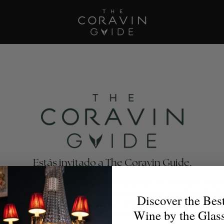
Estás invitado a The Coravin Guide.
e Coravin Guide destaca los programas de vinos por copa
antes, bares, hoteles y clubes privados que celebran la di
Discover the Bes
escubrimiento del vino, para que los amantes del vino enc
Wine by the Glas
la copa perfecta para cualquier ocasión.