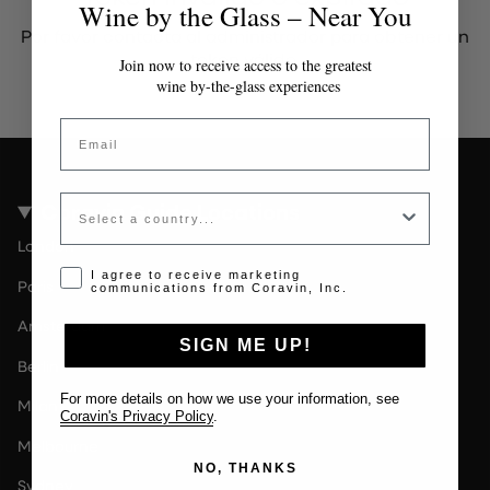
Wine by the Glass – Near You
Por favor contacta al administrador para obtener un
token válido.
Join now to receive access to the greatest
wine by-the-glass experiences
Email
Country
Coravin Guide Locations
London
Opt-in disclaimer
I agree to receive marketing
Paris
communications from Coravin, Inc.
Amsterdam
SIGN ME UP!
Berlin
For more details on how we use your information, see
Milan
Coravin's Privacy Policy
.
Melbourne
NO, THANKS
Sydney