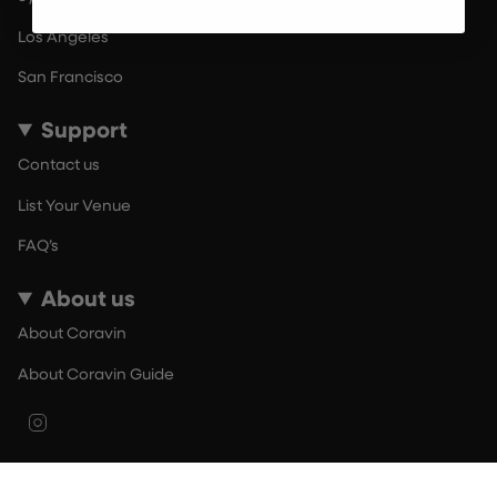
Los Angeles
San Francisco
Support
Contact us
List Your Venue
FAQ’s
About us
About Coravin
About Coravin Guide
Instagram
© By The Glass 2026
Terms of Use
Privacy Policy