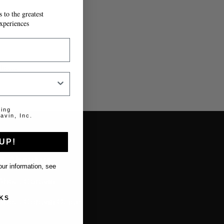
 to the greatest
xperiences
lido.
ting
avin, Inc.
UP!
About us
ur information, see
About Coravin
KS
About Coravin Guide