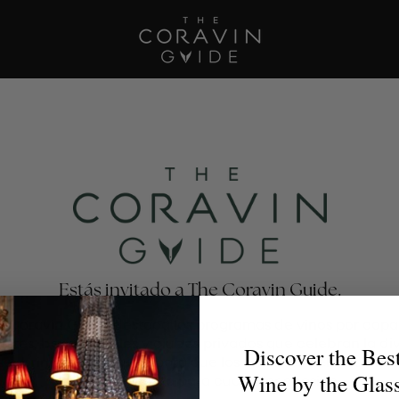
Estás invitado a The Coravin Guide.
e Coravin Guide destaca los programas de vinos por copa
antes, bares, hoteles y clubes privados que celebran la di
Discover the Bes
escubrimiento del vino, para que los amantes del vino enc
Wine by the Glas
la copa perfecta para cualquier ocasión.