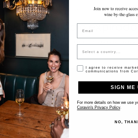
Join now to receive access
~10 MINUTOS
GUARDA AUTOMÁTICAMENTE MIENTRAS AVANZAS
wine by-the-glass e
Token inválido o expirado
Email
favor contacta al administrador para obtener un token vá
Country
Opt-in disclaimer
I agree to receive marke
communications from Cor
SIGN ME 
Support
For more details on how we use yo
Coravin's Privacy Policy
.
Contact us
NO, THAN
List Your Venue
FAQ’s