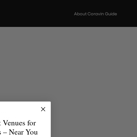
About Coravin Guide
 de
versidad
t Venues for
uentren
s – Near You