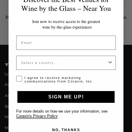
Token inválido o expirado
Wine by the Glass – Near You
Por favor contacta al administrador para obtener un
Join now to receive access to the greatest
token válido.
wine by-the-glass experiences
Email
Country
Coravin Guide Locations
London
Opt-in disclaimer
I agree to receive marketing
communications from Coravin, Inc.
Paris
Amsterdam
SIGN ME UP!
Berlin
For more details on how we use your information, see
Coravin's Privacy Policy
.
Milan
Melbourne
NO, THANKS