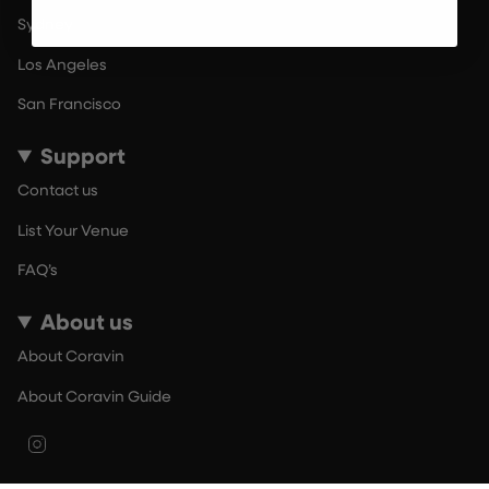
Sydney
Los Angeles
San Francisco
Support
Contact us
List Your Venue
FAQ’s
About us
About Coravin
About Coravin Guide
Instagram