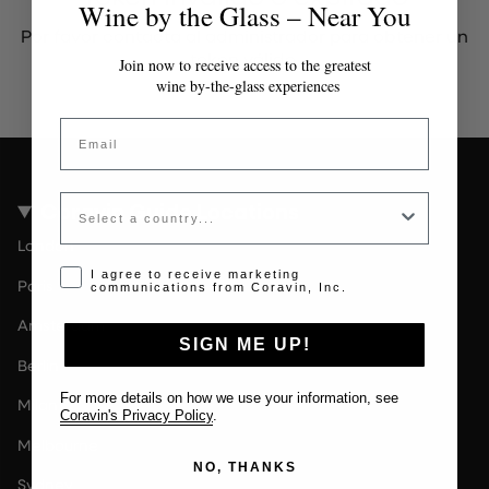
Wine by the Glass – Near You
Por favor contacta al administrador para obtener un
token válido.
Join now to receive access to the greatest
wine by-the-glass experiences
Email
Country
Coravin Guide Locations
London
Opt-in disclaimer
I agree to receive marketing
Paris
communications from Coravin, Inc.
Amsterdam
SIGN ME UP!
Berlin
For more details on how we use your information, see
Milan
Coravin's Privacy Policy
.
Melbourne
NO, THANKS
Sydney