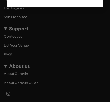
Los Angeles
San Francisco
Support
Contact us
List Your Venue
FAQ’s
About us
About Coravin
About Coravin Guide
Instagram
© By The Glass 2026
Terms of Use
Privacy Policy