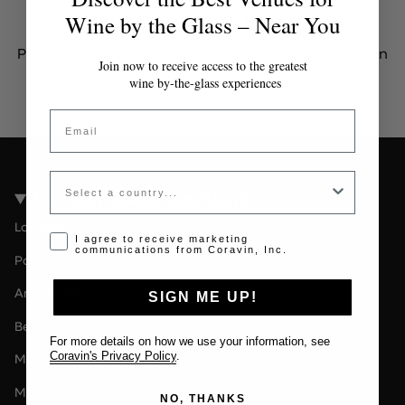
Token inválido o expirado
Wine by the Glass – Near You
Por favor contacta al administrador para obtener un
Join now to receive access to the greatest
token válido.
wine by-the-glass experiences
Email
Country
Coravin Guide Locations
London
Opt-in disclaimer
I agree to receive marketing
communications from Coravin, Inc.
Paris
Amsterdam
SIGN ME UP!
Berlin
For more details on how we use your information, see
Coravin's Privacy Policy
.
Milan
Melbourne
NO, THANKS