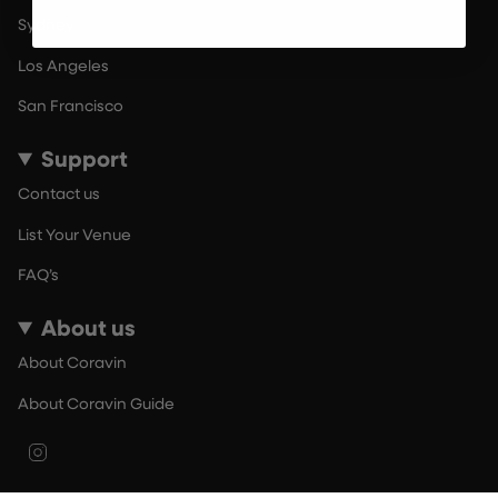
Sydney
Los Angeles
San Francisco
Support
Contact us
List Your Venue
FAQ’s
About us
About Coravin
About Coravin Guide
Instagram