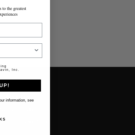
 to the greatest
xperiences
lido.
ting
avin, Inc.
UP!
About us
ur information, see
About Coravin
KS
About Coravin Guide