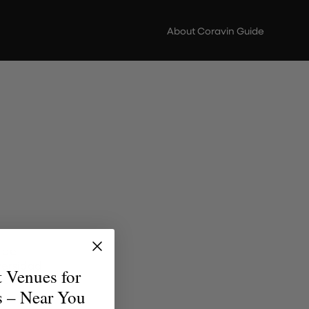
About Coravin Guide
 de
versidad
t Venues for
uentren
s – Near You