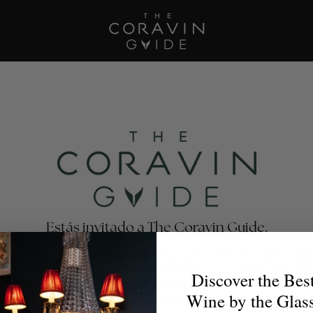
Estás invitado a The Coravin Guide.
e Coravin Guide destaca los programas de vinos por copa
antes, bares, hoteles y clubes privados que celebran la di
Discover the Bes
escubrimiento del vino, para que los amantes del vino enc
Wine by the Glas
la copa perfecta para cualquier ocasión.