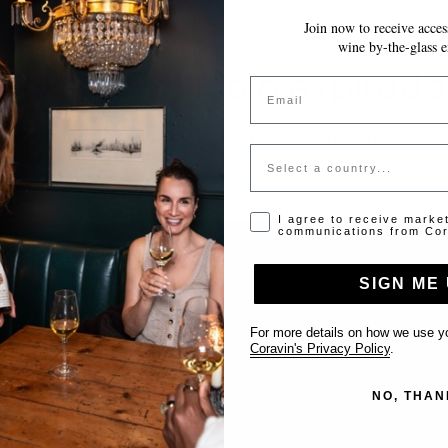
Join now to receive access
~10 MINUTOS
GUARDA AUTOMÁTICAMENTE MIENTRAS AVANZAS
wine by-the-glass e
Token inválido o expirado
Email
favor contacta al administrador para obtener un token vá
Country
Opt-in disclaimer
I agree to receive marke
communications from Cor
SIGN ME 
Support
For more details on how we use yo
Coravin's Privacy Policy
.
Contact us
NO, THAN
List Your Venue
FAQ’s