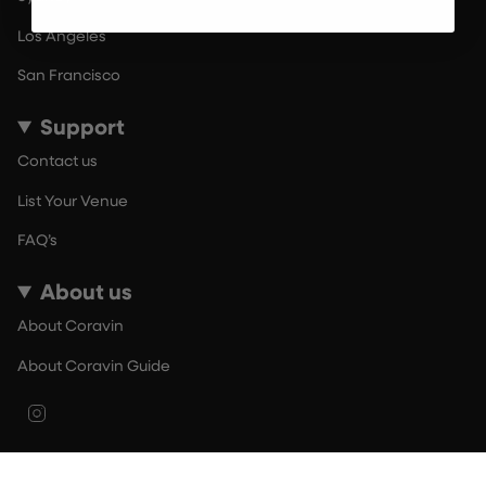
Los Angeles
San Francisco
Support
Contact us
List Your Venue
FAQ’s
About us
About Coravin
About Coravin Guide
Instagram
© By The Glass 2026
Terms of Use
Privacy Policy