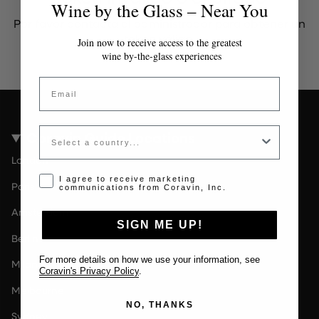
Wine by the Glass – Near You
Por favor contacta al administrador para obtener un
token válido.
Join now to receive access to the greatest
wine by-the-glass experiences
Email
Country
Coravin Guide Locations
London
Opt-in disclaimer
I agree to receive marketing
Paris
communications from Coravin, Inc.
Amsterdam
SIGN ME UP!
Berlin
For more details on how we use your information, see
Milan
Coravin's Privacy Policy
.
Melbourne
NO, THANKS
Sydney