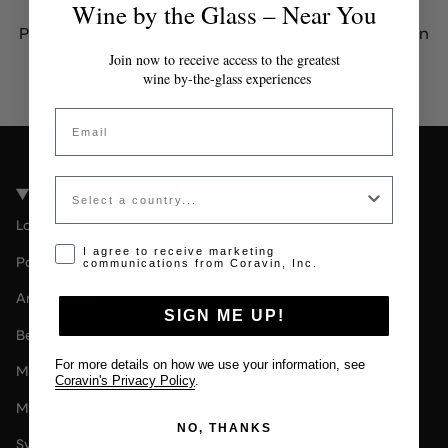
Wine by the Glass – Near You
Por favor contacta al administrador para obtener un
token válido.
Join now to receive access to the greatest
wine by-the-glass experiences
Email
Country
Coravin Guide Locations
London
Opt-in disclaimer
I agree to receive marketing
Paris
communications from Coravin, Inc.
Amsterdam
SIGN ME UP!
Berlin
For more details on how we use your information, see
Milan
Coravin's Privacy Policy
.
Melbourne
NO, THANKS
Sydney