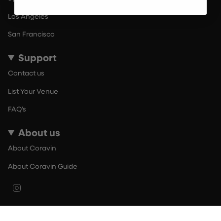
Los Angeles
San Francisco
Support
Contact us
List Your Venue
FAQ’s
About us
About Coravin
About Coravin Guide
Instagram
© By The Glass 2026
Terms of Use
Privacy Policy