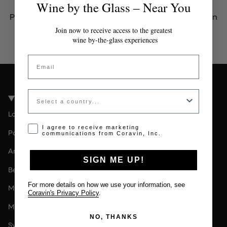
Wine by the Glass – Near You
Por favor contacta al administrador para obtener un
token válido.
Join now to receive access to the greatest
wine by-the-glass experiences
Email
Country
Coravin Guide Locations
London
Opt-in disclaimer
I agree to receive marketing
Paris
communications from Coravin, Inc.
Amsterdam
SIGN ME UP!
Berlin
For more details on how we use your information, see
Milan
Coravin's Privacy Policy
.
Melbourne
NO, THANKS
Sydney