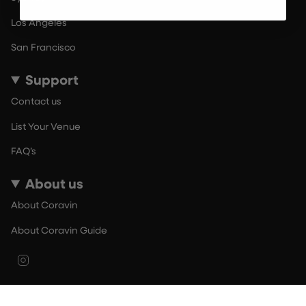
Los Angeles
San Francisco
Support
Contact us
List Your Venue
FAQ’s
About us
About Coravin
About Coravin Guide
Instagram
© By The Glass 2026
Terms of Use
Privacy Policy