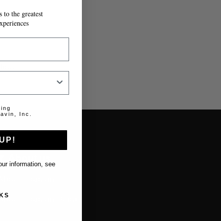
 to the greatest
xperiences
lido.
ting
avin, Inc.
UP!
About us
ur information, see
About Coravin
KS
About Coravin Guide