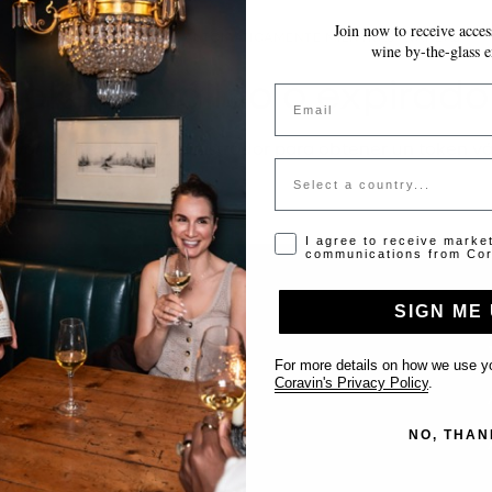
Join now to receive access
~10 MINUTOS
GUARDA AUTOMÁTICAMENTE MIENTRAS AVANZAS
wine by-the-glass e
Token inválido o expirado
Email
favor contacta al administrador para obtener un token vá
Country
Opt-in disclaimer
I agree to receive marke
communications from Cor
SIGN ME 
Support
For more details on how we use yo
Coravin's Privacy Policy
.
Contact us
NO, THAN
List Your Venue
FAQ’s