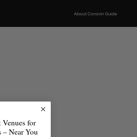
About Coravin Guide
 de
versidad
t Venues for
uentren
s – Near You