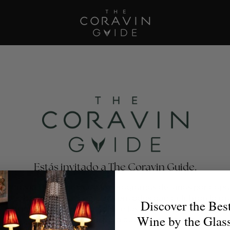
Estás invitado a The Coravin Guide.
e Coravin Guide destaca los programas de vinos por copa
antes, bares, hoteles y clubes privados que celebran la di
Discover the Bes
escubrimiento del vino, para que los amantes del vino enc
Wine by the Glas
la copa perfecta para cualquier ocasión.