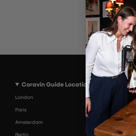
Por 
Coravin Guide Locations
London
Paris
Amsterdam
Berlin