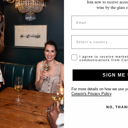
Join now to receive access
wine by-the-glass e
Token inválido o expirado
Email
favor contacta al administrador para obtener un token vá
Country
Opt-in disclaimer
I agree to receive marke
communications from Cor
SIGN ME 
Support
For more details on how we use yo
Contact us
Coravin's Privacy Policy
.
List Your Venue
NO, THAN
FAQ’s