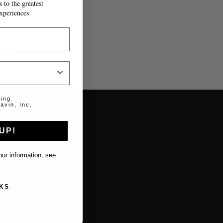
 to the greatest
xperiences
lido.
ting
avin, Inc.
UP!
About us
ur information, see
About Coravin
About Coravin Guide
KS