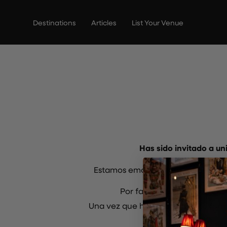
Ir
al
Destinations
Articles
List Your Venue
contenido
Has sido invitado a un
Estamos emocionados de destacar
Por favor, completa el form
Una vez que hayas enviado tu formu