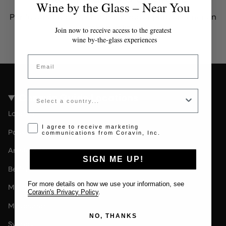
Wine by the Glass – Near You
Por favor contacta al administrador para obtener un
token válido.
Join now to receive access to the greatest
wine by-the-glass experiences
Email
Country
Coravin Guide Locations
London
Opt-in disclaimer
I agree to receive marketing
Paris
communications from Coravin, Inc.
Amsterdam
SIGN ME UP!
Berlin
For more details on how we use your information, see
Milan
Coravin's Privacy Policy
.
Melbourne
NO, THANKS
Sydney