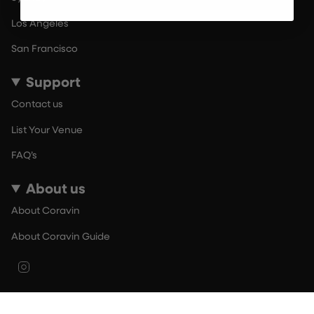
Los Angeles
San Francisco
Support
Contact us
List Your Venue
FAQ’s
About us
About Coravin
About Coravin Guide
Instagram
© By The Glass 2026
Terms of Use
Privacy Policy