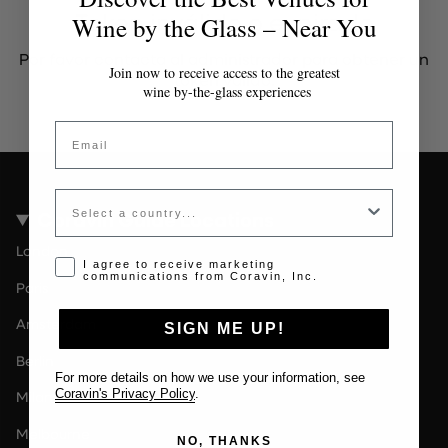
Token inválido o expirado
Wine by the Glass – Near You
Por favor contacta al administrador para obtener un
Join now to receive access to the greatest
token válido.
wine by-the-glass experiences
Email
Country
Coravin Guide Locations
London
Opt-in disclaimer
I agree to receive marketing
communications from Coravin, Inc.
Paris
Amsterdam
SIGN ME UP!
Berlin
For more details on how we use your information, see
Coravin's Privacy Policy
.
Milan
Melbourne
NO, THANKS