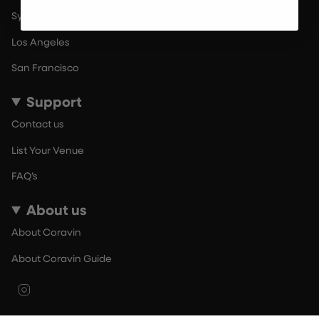
Sydney
Los Angeles
San Francisco
Support
Contact us
List Your Venue
FAQ’s
About us
About Coravin
About Coravin Guide
Instagram