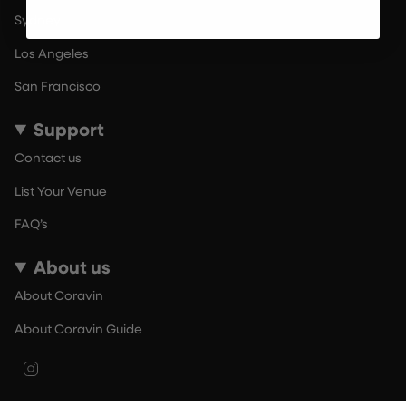
Sydney
Los Angeles
San Francisco
Support
Contact us
List Your Venue
FAQ’s
About us
About Coravin
About Coravin Guide
Instagram