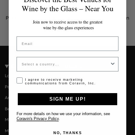
Token inválido o expirado
Wine by the Glass – Near You
Por favor contacta al administrador para obtener un
Join now to receive access to the greatest
token válido.
wine by-the-glass experiences
Email
Country
Coravin Guide Locations
London
Opt-in disclaimer
I agree to receive marketing
communications from Coravin, Inc.
Paris
Amsterdam
SIGN ME UP!
Berlin
For more details on how we use your information, see
Coravin's Privacy Policy
.
Milan
Melbourne
NO, THANKS