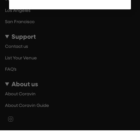
Los Angeles
San Francisco
Support
Contact us
List Your Venue
FAQ’s
About us
About Coravin
About Coravin Guide
Instagram
© By The Glass 2026
Terms of Use
Privacy Policy