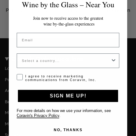
Wine by the Glass – Near You
Por favor contacta al administrador para obtener un
token válido.
Join now to receive access to the greatest
wine by-the-glass experiences
Email
Country
Coravin Guide Locations
London
Opt-in disclaimer
I agree to receive marketing
Paris
communications from Coravin, Inc.
Amsterdam
SIGN ME UP!
Berlin
For more details on how we use your information, see
Milan
Coravin's Privacy Policy
.
Melbourne
NO, THANKS
Sydney