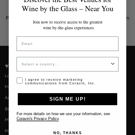
Token inválido o expirado
Wine by the Glass – Near You
Por favor contacta al administrador para obtener un
Join now to receive access to the greatest
token válido.
wine by-the-glass experiences
Email
Country
Coravin Guide Locations
London
Opt-in disclaimer
I agree to receive marketing
communications from Coravin, Inc.
Paris
Amsterdam
SIGN ME UP!
Berlin
For more details on how we use your information, see
Coravin's Privacy Policy
.
Milan
Melbourne
NO, THANKS