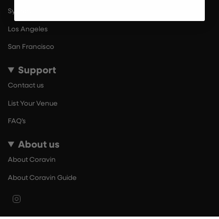
Sydney
Los Angeles
San Francisco
Support
Contact us
List Your Venue
FAQ’s
About us
About Coravin
About Coravin Guide
Instagram