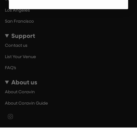
Los Angeles
San Francisco
Support
Contact us
List Your Venue
FAQ’s
About us
About Coravin
About Coravin Guide
Instagram
© By The Glass 2026
Terms of Use
Privacy Policy