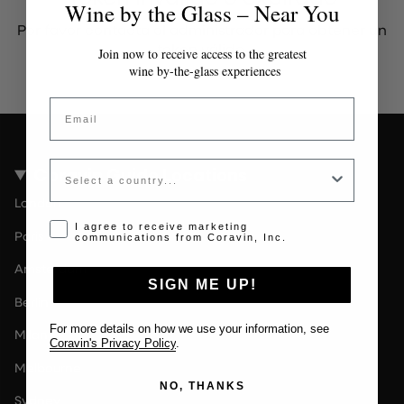
Wine by the Glass – Near You
Por favor contacta al administrador para obtener un
token válido.
Join now to receive access to the greatest
wine by-the-glass experiences
Email
Country
Coravin Guide Locations
London
Opt-in disclaimer
I agree to receive marketing
Paris
communications from Coravin, Inc.
Amsterdam
SIGN ME UP!
Berlin
For more details on how we use your information, see
Milan
Coravin's Privacy Policy
.
Melbourne
NO, THANKS
Sydney