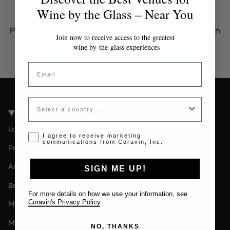
Token inválido o expirado
Wine by the Glass – Near You
Por favor contacta al administrador para obtener un
Join now to receive access to the greatest
token válido.
wine by-the-glass experiences
Email
Country
Coravin Guide Locations
London
Opt-in disclaimer
I agree to receive marketing
communications from Coravin, Inc.
Paris
Amsterdam
SIGN ME UP!
Berlin
For more details on how we use your information, see
Coravin's Privacy Policy
.
Milan
Melbourne
NO, THANKS