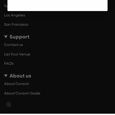
Sydney
Los Angeles
San Francisco
Support
Contact us
List Your Venue
FAQ’s
About us
About Coravin
About Coravin Guide
Instagram