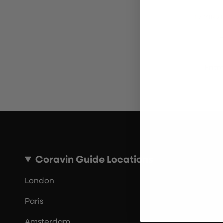
~10 MINU
Entr
Coravin Guide Locations
London
Paris
Amsterdam