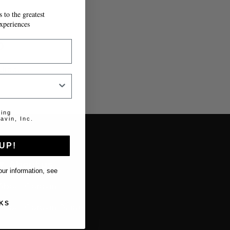
 to the greatest
Ê AVANÇA.
xperiences
o
lido.
ting
avin, Inc.
UP!
About us
ur information, see
About Coravin
KS
About Coravin Guide