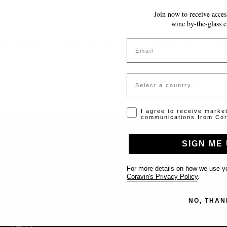
Join now to receive access
TOS
SUAS ALTERAÇÕES SÃO SALVAS AUTOMATICAMENTE ENQUANTO VOC
wine by-the-glass e
Token inválido ou expirad
Email
e em contato com o administrador para obter um token vá
Country
Opt-in disclaimer
I agree to receive marke
communications from Cor
SIGN ME 
Support
For more details on how we use yo
Coravin's Privacy Policy
.
Contact us
NO, THAN
List Your Venue
FAQ’s