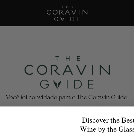
Você foi convidado para o The Coravin Guide.
he Coravin Guide destaca programas de vinhos em taça 
estaurantes, bares, hotéis e clubes privados que celebram
Discover the Bes
sidade e a descoberta do vinho, para que os amantes do
Wine by the Glas
encontrem a taça perfeita para qualquer ocasião.