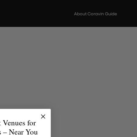
About Coravin Guide
de
 a
t Venues for
 vinho
s – Near You