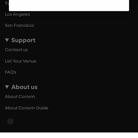
Sydney
Los Angeles
San Francisco
Support
Contact us
List Your Venue
FAQ’s
About us
About Coravin
About Coravin Guide
Instagram