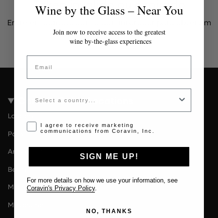
Token inválido ou expirado
Wine by the Glass – Near You
Entre em contato com o administrador para obter um
token válido.
Join now to receive access to the greatest
wine by-the-glass experiences
Email
Country
Coravin Guide Locations
London
Opt-in disclaimer
I agree to receive marketing
communications from Coravin, Inc.
Paris
Amsterdam
SIGN ME UP!
Berlin
For more details on how we use your information, see
Milan
Coravin's Privacy Policy
.
Melbourne
NO, THANKS